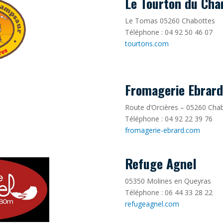
Le Tourton du Ch
Le Tomas 05260 Chabottes
Téléphone :
04 92 50 46 07
tourtons.com
Fromagerie Ebrard
Route d’Orcières – 05260 Cha
Téléphone :
04 92 22 39 76
fromagerie-ebrard.com
Refuge Agnel
05350 Molines en Queyras
Téléphone :
06 44 33 28 22
refugeagnel.com