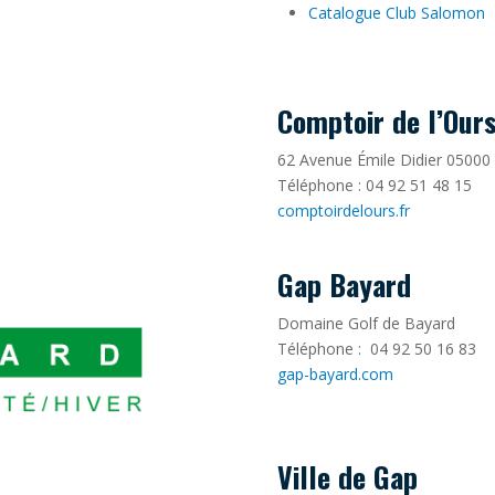
 des joueurs.
Catalogue Club Salomon
Comptoir de l’Our
62 Avenue Émile Didier 05000
Téléphone :
04 92 51 48 15
comptoirdelours.fr
Gap Bayard
Domaine Golf de Bayard
Téléphone :
04 92 50 16 83
3 
gap-bayard.com
Ville de Gap