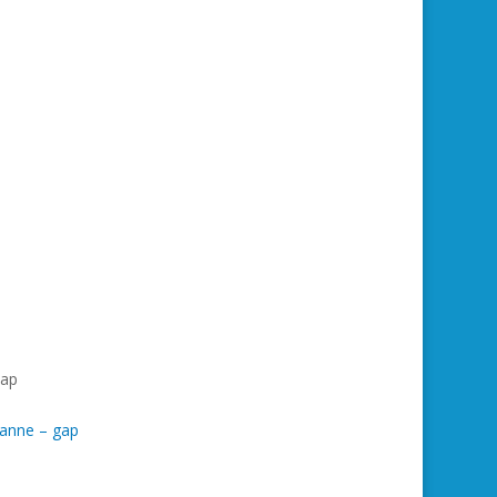
Gap
lanne – gap