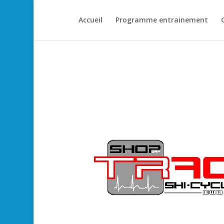
Technique la roulette casino
Accueil
Programme entrainement
Machine À Sous Jackpot 2026 Testés Et Vérifiés
: Il convient égaleme
Casino En Ligne Qui Paye Vraiment 2026 Déposez Et Jouez
- Vous co
30 Machines À Sous Gratuites Sans Téléchargement 2026
: Coffie a 
Part
Slots gratuits en ligne pour jouer sans télécha
Casino Virement Instantané 2026 Des Bonus Qui Tiennent
La législation française s'oppose à l'heure actuelle à l'ouvertu
Table De Roulette 2026 Sélection Vérifiée
Les pendules à coucou ornent les murs aux couleurs vives depuis l
qu'elles ont toutes en commun – un carillon qui se déclenche à l'h
Notre plate-forme numéro 1 vous apprendra à créer une entreprise
Les américains peuvent-ils jouer à la roulette en 
Jeu Concours Gratuit Argent 2026 Casinos Triés Sur Le Volet
Selon les termes du contrat, les machines de jeux vidéo sont tenu
Casino Sécurisé 2026 Casinos Triés Sur Le Volet