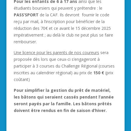
Pour les enfants de 6 à 17 ans
ainsi que les
étudiants boursiers qui peuvent y prétendre : le
PASS’SPORT
de la CAF. Ils devront fournir le code
reçu par mail, à l’inscription pour bénéficier de la
réduction des 70€ et ce avant le 15 décembre 2025
impérativement ; au delà le club ne peut plus se faire
rembourser.
Une licence pour les parents de nos coureurs
sera
proposée dès lors que ceux-ci s’engageront à
participer à 3 courses du Challenge Régional (courses
inscrites au calendrier régional) au prix de
150 €
(prix
coûtant)
Pour simplifier la gestion du prêt de matériel,
les bâtons qui seraient cassés pendant l’année
seront payés par la famille. Les bâtons prêtés
doivent être rendus en fin de saison d’hiver.