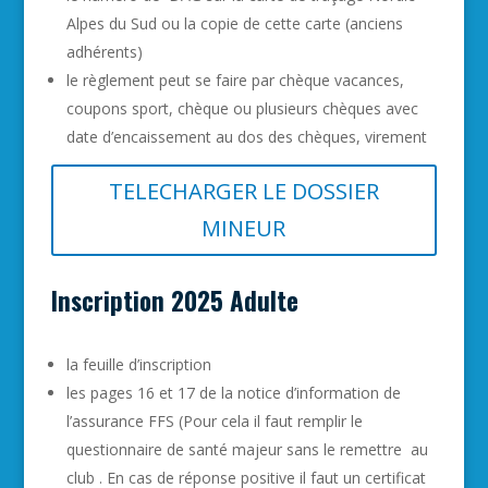
Alpes du Sud ou la copie de cette carte (anciens
adhérents)
le règlement peut se faire par chèque vacances,
coupons sport, chèque ou plusieurs chèques avec
date d’encaissement au dos des chèques, virement
TELECHARGER LE DOSSIER
MINEUR
Inscription 2025 Adulte
la feuille d’inscription
les pages 16 et 17 de la notice d’information de
l’assurance FFS (Pour cela il faut remplir le
questionnaire de santé majeur sans le remettre au
club . En cas de réponse positive il faut un certificat