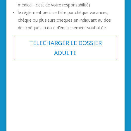
médical . c’est de votre responsabilité)
le règlement peut se faire par chèque vacances,
chéque ou plusieurs chèques en indiquant au dos
des chèques la date d’encaissement souhaitée
TELECHARGER LE DOSSIER
ADULTE